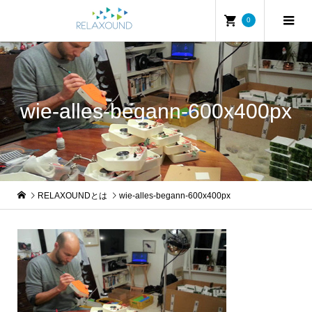
0
wie-alles-begann-600x400px
RELAXOUNDとは
wie-alles-begann-600x400px