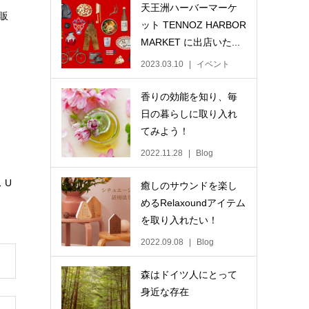
天王洲ハーバーマーケ
販
ット TENNOZ HARBOR
MARKET に出店いた...
2023.03.10
イベント
香りの効能を知り、毎
日の暮らしに取り入れ
てみよう！
2022.11.28
Blog
 U
癒しのサウンドを楽し
めるRelaxoundアイテム
を取り入れたい！
2022.09.08
Blog
森はドイツ人にとって
身近な存在