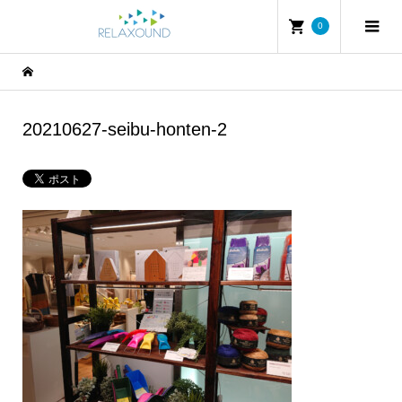
0
20210627-seibu-honten-2